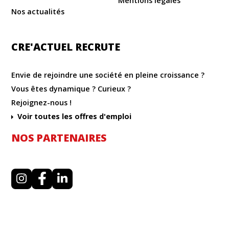
Mentions légales
Nos actualités
CRE'ACTUEL RECRUTE
Envie de rejoindre une société en pleine croissance ?
Vous êtes dynamique ? Curieux ?
Rejoignez-nous !
Voir toutes les offres d'emploi
NOS PARTENAIRES
I
F
L
n
a
i
s
c
n
t
e
k
a
b
e
g
o
d
r
o
i