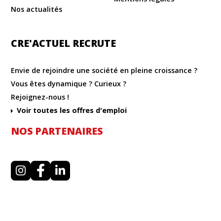
Nos actualités
CRE'ACTUEL RECRUTE
Envie de rejoindre une société en pleine croissance ?
Vous êtes dynamique ? Curieux ?
Rejoignez-nous !
Voir toutes les offres d'emploi
NOS PARTENAIRES
I
F
L
n
a
i
s
c
n
t
e
k
a
b
e
g
o
d
r
o
i