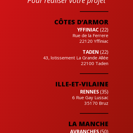
Pour réaliser votre projet
Cre'actuel
CÔTES D’ARMOR
YFFINIAC
(22)
Rue de la Ferrere
22120
Yffiniac
TADEN
(22)
43, lotissement La Grande Allée
22100
Taden
ILLE-ET-VILAINE
RENNES
(35)
6 Rue Gay Lussac
35170
Bruz
LA MANCHE
AVRANCHES
(50)