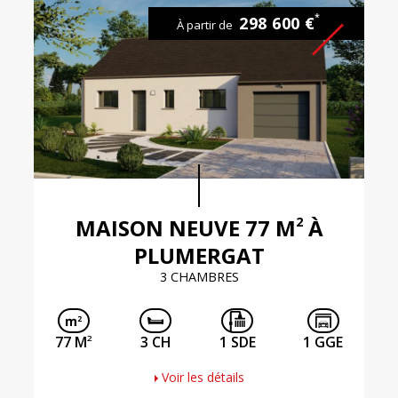
*
298 600 €
À partir de
2
MAISON NEUVE 77 M
À
PLUMERGAT
3 CHAMBRES
2
77 M
3 CH
1 SDE
1 GGE
Voir les détails