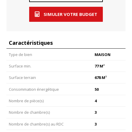
SIMULER VOTRE BUDGET
Caractéristiques
Type de bien
MAISON
2
Surface min.
77 M
2
Surface terrain
678 M
Consommation énergétique
50
Nombre de pièce(s)
4
Nombre de chambre(s)
3
Nombre de chambre(s) au RDC
3