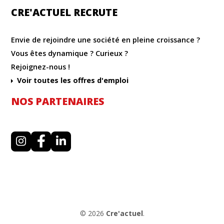
CRE'ACTUEL RECRUTE
Envie de rejoindre une société en pleine croissance ?
Vous êtes dynamique ? Curieux ?
Rejoignez-nous !
Voir toutes les offres d'emploi
NOS PARTENAIRES
I
F
L
n
a
i
s
c
n
t
e
k
a
b
e
g
o
d
r
o
i
a
k
n
m
© 2026
Cre'actuel
.