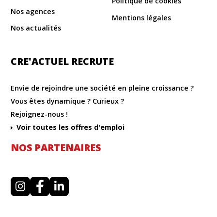
Politique de cookies
Nos agences
Mentions légales
Nos actualités
CRE'ACTUEL RECRUTE
Envie de rejoindre une société en pleine croissance ?
Vous êtes dynamique ? Curieux ?
Rejoignez-nous !
Voir toutes les offres d'emploi
NOS PARTENAIRES
I
F
L
n
a
i
s
c
n
t
e
k
a
b
e