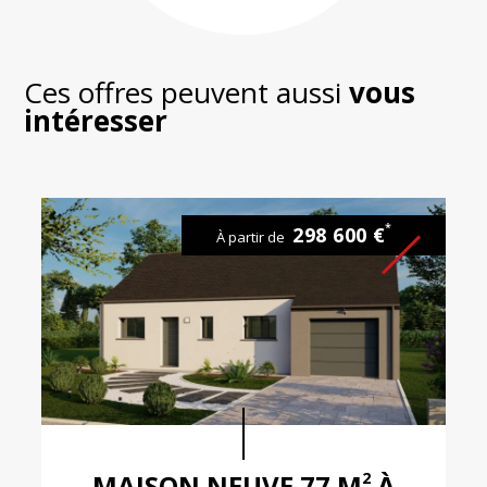
200
Ces offres peuvent aussi
vous
intéresser
*
298 600 €
À partir de
2
MAISON NEUVE 77 M
À