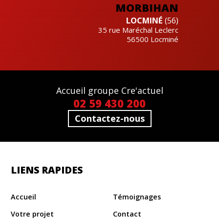
MORBIHAN
LOCMINÉ
(56)
35 rue Maréchal Leclerc
56500
Locminé
Accueil groupe Cre'actuel
02 59 430 200
Contactez-nous
LIENS RAPIDES
Accueil
Témoignages
Votre projet
Contact