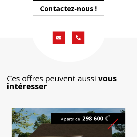
Contactez-nous !
Formulaire
02
de
59
contact
430
200
Ces offres peuvent aussi
vous
intéresser
*
298 600 €
À partir de