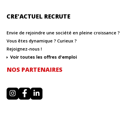
CRE'ACTUEL RECRUTE
Envie de rejoindre une société en pleine croissance ?
Vous êtes dynamique ? Curieux ?
Rejoignez-nous !
Voir toutes les offres d'emploi
NOS PARTENAIRES
I
F
L
n
a
i
s
c
n
t
e
k
a
b
e
g
o
d
r
o
i
a
k
n
m