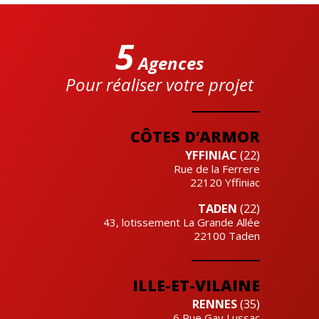
5
Agences
Pour réaliser votre projet
Cre'actuel
CÔTES D’ARMOR
YFFINIAC
(22)
Rue de la Ferrere
22120
Yffiniac
TADEN
(22)
43, lotissement La Grande Allée
22100
Taden
ILLE-ET-VILAINE
RENNES
(35)
6 Rue Gay Lussac