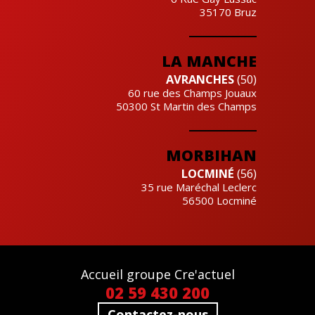
35170
Bruz
LA MANCHE
AVRANCHES
(50)
60 rue des Champs Jouaux
50300
St Martin des Champs
MORBIHAN
LOCMINÉ
(56)
35 rue Maréchal Leclerc
56500
Locminé
Accueil groupe Cre'actuel
02 59 430 200
Contactez-nous