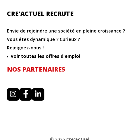
CRE'ACTUEL RECRUTE
Envie de rejoindre une société en pleine croissance ?
Vous êtes dynamique ? Curieux ?
Rejoignez-nous !
Voir toutes les offres d'emploi
NOS PARTENAIRES
I
F
L
n
a
i
s
c
n
t
e
k
a
b
e
g
o
d
r
o
i
a
k
n
m
© 2026
Cre'actuel
.