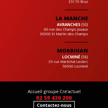
35170
Bruz
LA MANCHE
AVRANCHES
(50)
60 rue des Champs Jouaux
50300
St Martin des Champs
MORBIHAN
LOCMINÉ
(56)
35 rue Maréchal Leclerc
56500
Locminé
Accueil groupe Cre'actuel
02 59 430 200
Contactez-nous