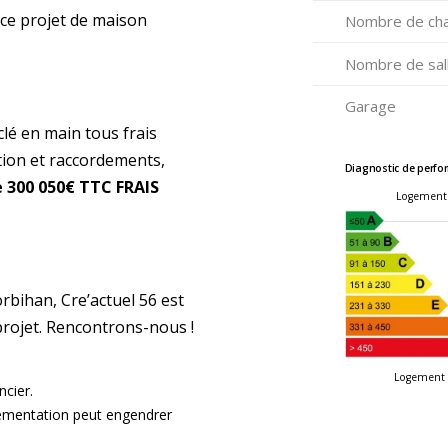
 ce projet de maison
Nombre de ch
Nombre de sall
Garage
clé en main tous frais
ation et raccordements,
Diagnostic de perfo
e 300 050€ TTC FRAIS
Logement
bihan, Cre’actuel 56 est
projet. Rencontrons-nous !
Logement 
ncier.
glementation peut engendrer