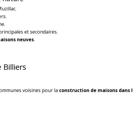
uzillac.
ers.
me.
incipales et secondaires.
aisons neuves
.
Billiers
 communes voisines pour la
construction de maisons dans 