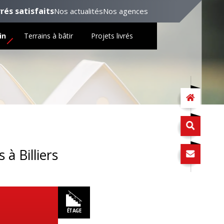
vrés satisfaits
Nos actualités
Nos agences
in
Terrains à bâtir
Projets livrés
à Billiers
ÉTAGE