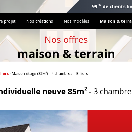
%
99
de clients li
re projet
Nos créations
Nos modèles
Maison & terra
Nos offres
maison & terrain
lliers
›
Maison étage (85M²) – 4 chambres – Billiers
2
ndividuelle neuve 85m
3 chambres 