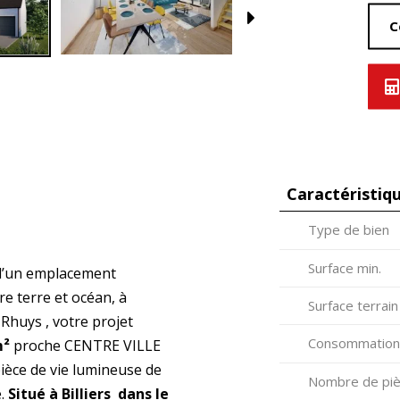
C
Caractéristiq
Type de bien
Surface min.
 d’un emplacement
re terre et océan, à
Surface terrain
 Rhuys , votre projet
Consommation
m²
proche CENTRE VILLE
ièce de vie lumineuse de
Nombre de piè
e.
Situé à Billiers dans le