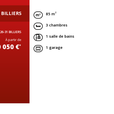
BILLIERS
2
85 m
3 chambres
26-31 BILLIERS
1 salle de bains
À partir de
 050 €
*
1 garage