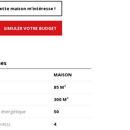
ette maison m'intéresse !
SIMULER VOTRE BUDGET
ues
MAISON
2
85 M
2
300 M
 énergétique
50
ce(s)
4