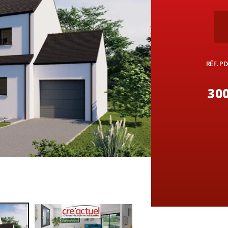
RÉF. PD
300