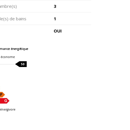
ambre(s)
3
e(s) de bains
1
OUI
rmance énergétique
 économe
50
énergivore