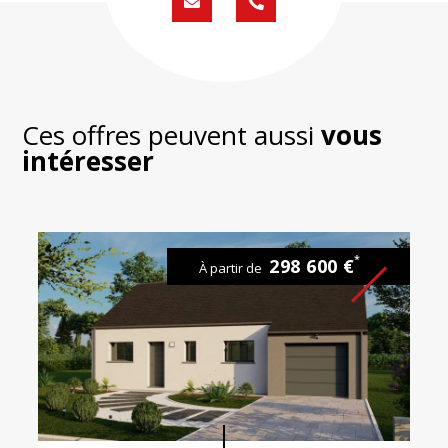
Formulaire
02
de
59
contact
430
200
Ces offres peuvent aussi
vous
intéresser
*
298 600 €
À partir de