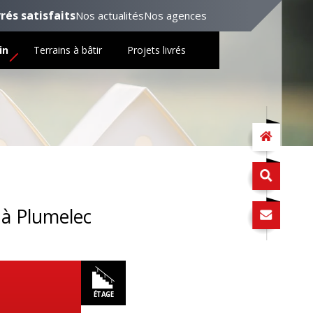
vrés satisfaits
Nos actualités
Nos agences
in
Terrains à bâtir
Projets livrés
à Plumelec
ÉTAGE