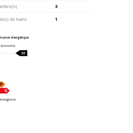
ambre(s)
3
e(s) de bains
1
rmance énergétique
 économe
50
énergivore