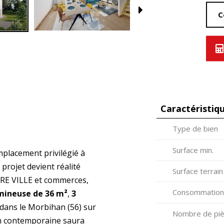
C
Caractéristiq
Type de bien
Surface min.
mplacement privilégié à
projet devient réalité
Surface terrain
E VILLE et commerces,
Consommation
umineuse de 36 m²
,
3
c dans le Morbihan (56) sur
Nombre de piè
on contemporaine saura