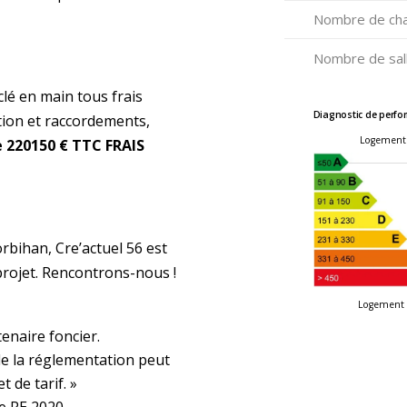
Nombre de ch
Nombre de sall
clé en main tous frais
Diagnostic de perfo
ation et raccordements,
Logement
e 220150 € TTC FRAIS
bihan, Cre’actuel 56 est
projet. Rencontrons-nous !
Logement 
enaire foncier.
 de la réglementation peut
 de tarif. »