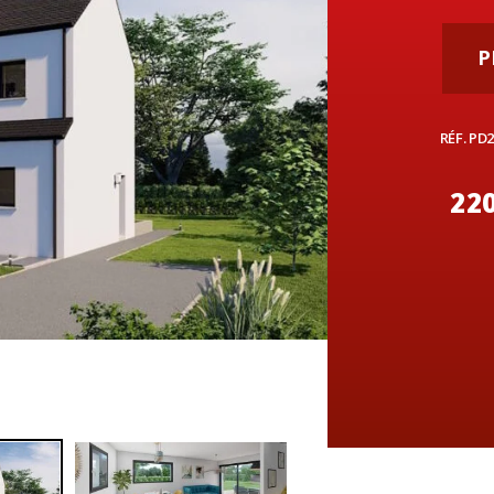
P
RÉF. PD
220