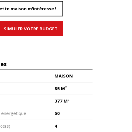
ette maison m'intéresse !
SIMULER VOTRE BUDGET
ues
MAISON
2
85 M
2
377 M
 énergétique
50
ce(s)
4