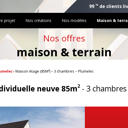
%
99
de clients li
re projet
Nos créations
Nos modèles
Maison & terra
Nos offres
maison & terrain
umelec
›
Maison étage (85M²) – 3 chambres – Plumelec
2
dividuelle neuve 85m
3 chambres 