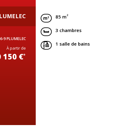
LUMELEC
2
85 m
3 chambres
26-9 PLUMELEC
1 salle de bains
À partir de
 150 €
*