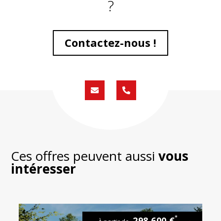
?
Contactez-nous !
Formulaire
02
de
59
contact
430
200
Ces offres peuvent aussi
vous
intéresser
*
298 600 €