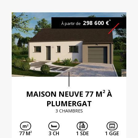
*
298 600 €
À partir de
2
MAISON NEUVE 77 M
À
PLUMERGAT
3 CHAMBRES
2
77 M
3 CH
1 SDE
1 GGE