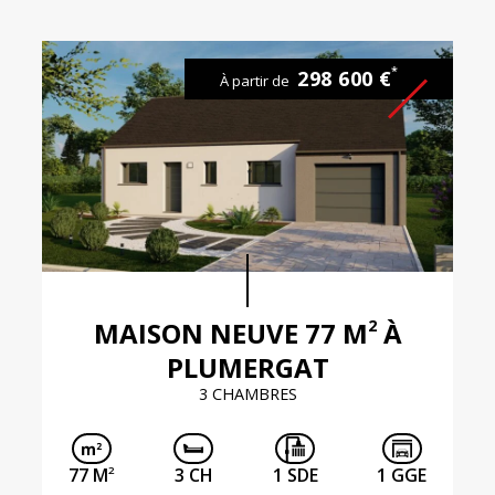
*
298 600 €
À partir de
2
MAISON NEUVE 77 M
À
PLUMERGAT
3 CHAMBRES
2
77 M
3 CH
1 SDE
1 GGE