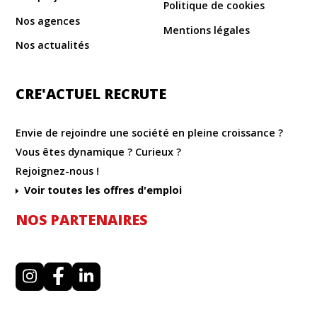
Politique de cookies
Nos agences
Mentions légales
Nos actualités
CRE'ACTUEL RECRUTE
Envie de rejoindre une société en pleine croissance ?
Vous êtes dynamique ? Curieux ?
Rejoignez-nous !
Voir toutes les offres d'emploi
NOS PARTENAIRES
I
F
L
n
a
i
s
c
n
t
e
k