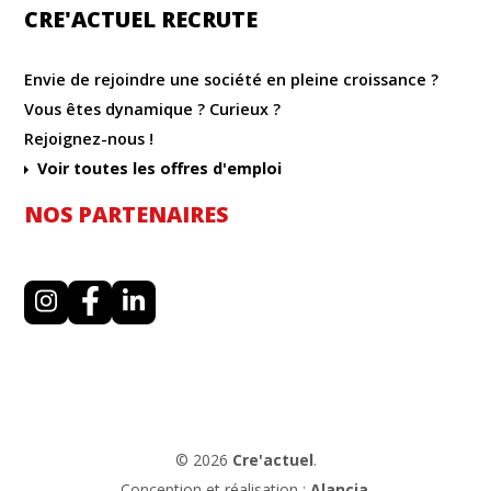
CRE'ACTUEL RECRUTE
Envie de rejoindre une société en pleine croissance ?
Vous êtes dynamique ? Curieux ?
Rejoignez-nous !
Voir toutes les offres d'emploi
NOS PARTENAIRES
I
F
L
n
a
i
s
c
n
t
e
k
a
b
e
g
o
d
r
o
i
a
k
n
m
© 2026
Cre'actuel
.
Conception et réalisation :
Alancia
.