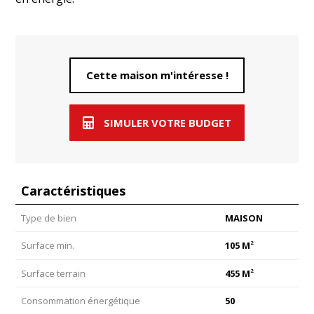
Cette maison m'intéresse !
SIMULER VOTRE BUDGET
Caractéristiques
Type de bien
MAISON
2
Surface min.
105 M
2
Surface terrain
455 M
Consommation énergétique
50