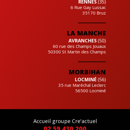
RENNES
(35)
6 Rue Gay Lussac
35170
Bruz
LA MANCHE
AVRANCHES
(50)
60 rue des Champs Jouaux
50300
St Martin des Champs
MORBIHAN
LOCMINÉ
(56)
35 rue Maréchal Leclerc
56500
Locminé
Accueil groupe Cre'actuel
02 59 430 200