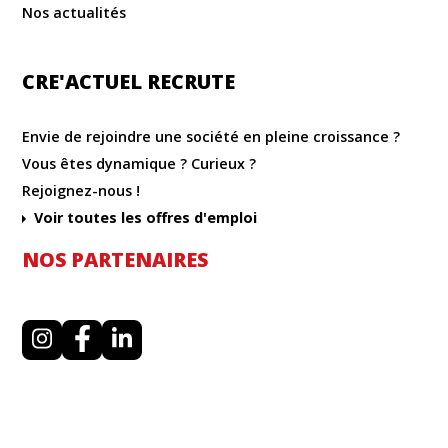
Nos actualités
CRE'ACTUEL RECRUTE
Envie de rejoindre une société en pleine croissance ?
Vous êtes dynamique ? Curieux ?
Rejoignez-nous !
Voir toutes les offres d'emploi
NOS PARTENAIRES
I
F
L
n
a
i
s
c
n
t
e
k
a
b
e
g
o
d
r
o
i
a
k
n