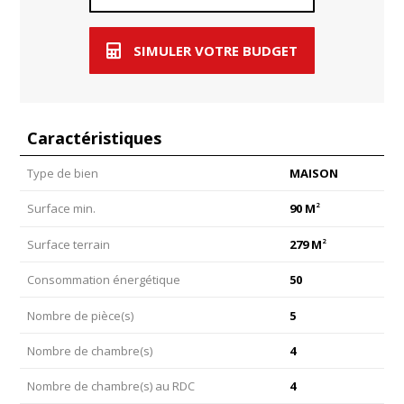
SIMULER VOTRE BUDGET
Caractéristiques
Type de bien
MAISON
2
Surface min.
90 M
2
Surface terrain
279 M
Consommation énergétique
50
Nombre de pièce(s)
5
Nombre de chambre(s)
4
Nombre de chambre(s) au RDC
4