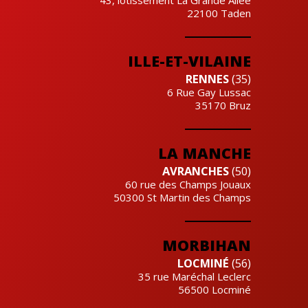
43, lotissement La Grande Allée
22100
Taden
ILLE-ET-VILAINE
RENNES
(35)
6 Rue Gay Lussac
35170
Bruz
LA MANCHE
AVRANCHES
(50)
60 rue des Champs Jouaux
50300
St Martin des Champs
MORBIHAN
LOCMINÉ
(56)
35 rue Maréchal Leclerc
56500
Locminé