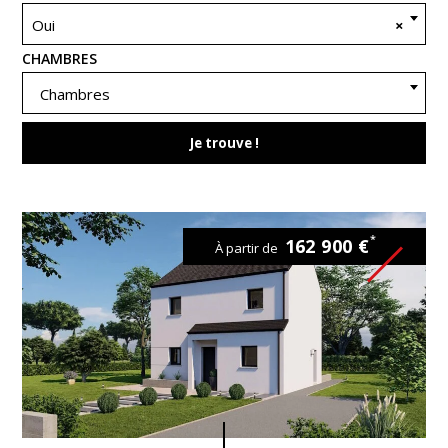
Oui
×
CHAMBRES
Chambres
Je trouve !
*
162 900 €
À partir de