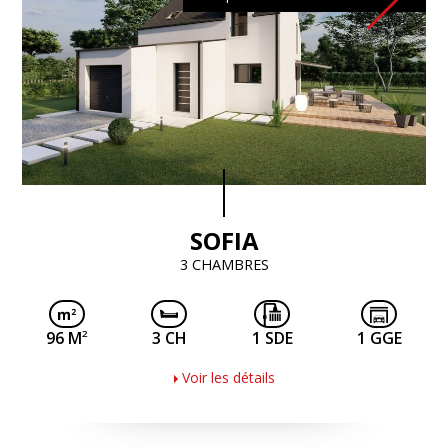
SOFIA
3 CHAMBRES
2
96 M
3 CH
1 SDE
1 GGE
Voir les détails