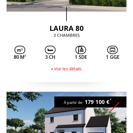
LAURA 80
3 CHAMBRES
2
80 M
3 CH
1 SDE
1 GGE
Voir les détails
*
179 100 €
À partir de