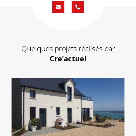
Formulaire
02
de
59
contact
430
200
Quelques projets réalisés par
Cre'actuel