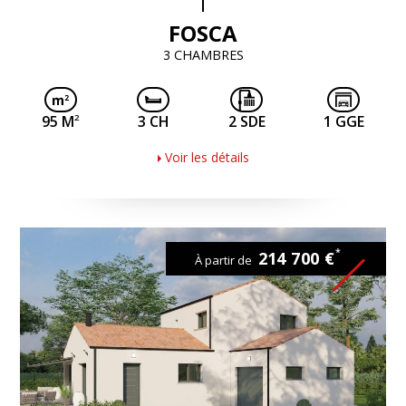
FOSCA
3 CHAMBRES
2
95 M
3 CH
2 SDE
1 GGE
Voir les détails
*
214 700 €
À partir de