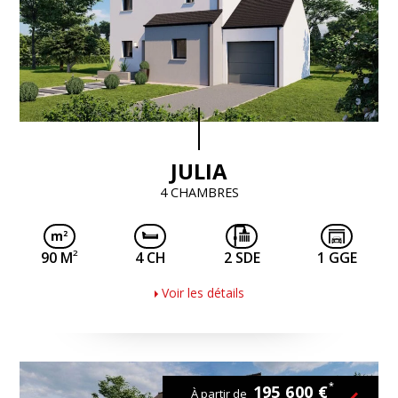
JULIA
4 CHAMBRES
2
90 M
4 CH
2 SDE
1 GGE
Voir les détails
*
195 600 €
À partir de