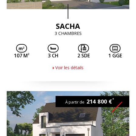
SACHA
3 CHAMBRES
2
107 M
3 CH
2 SDE
1 GGE
Voir les détails
*
214 800 €
À partir de