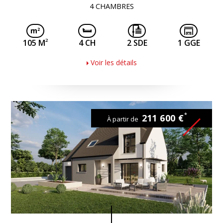
4 CHAMBRES
2
105 M
4 CH
2 SDE
1 GGE
Voir les détails
*
211 600 €
À partir de