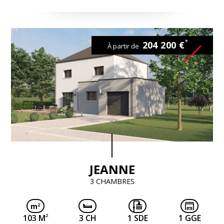
*
204 200 €
À partir de
JEANNE
3 CHAMBRES
2
103 M
3 CH
1 SDE
1 GGE