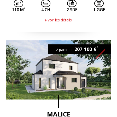
2
110 M
4 CH
2 SDE
1 GGE
Voir les détails
*
207 100 €
À partir de
MALICE