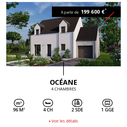
*
199 600 €
À partir de
OCÉANE
4 CHAMBRES
2
96 M
4 CH
2 SDE
1 GGE
Voir les détails