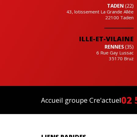
TADEN
(22)
43, lotissement La Grande Allée
22100
Taden
ILLE-ET-VILAINE
RENNES
(35)
6 Rue Gay Lussac
35170
Bruz
02 
Accueil groupe Cre'actuel
LIENS RAPIDES