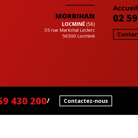
Accueil
MORBIHAN
02 59
LOCMINÉ
(56)
35 rue Maréchal Leclerc
Contac
56500
Locminé
Cre'actuel
59 430 200
Contactez-nous