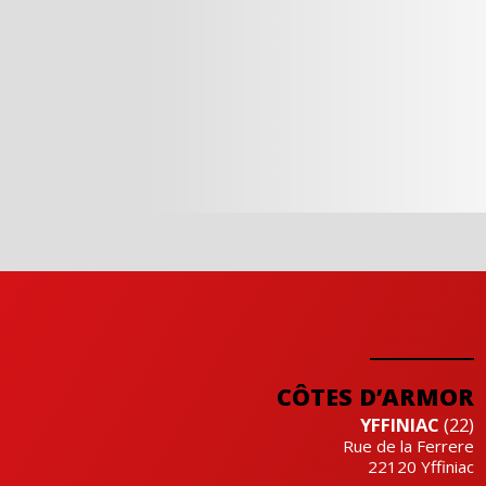
CÔTES D’ARMOR
YFFINIAC
(22)
Rue de la Ferrere
22120
Yffiniac