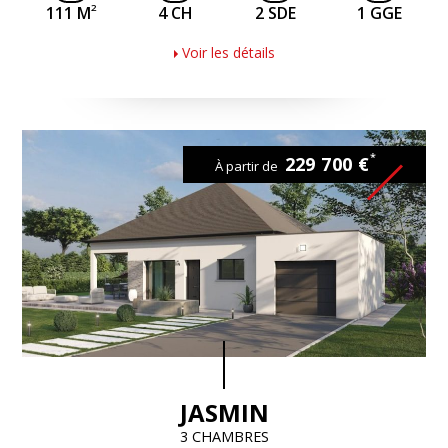
2
111 M
4 CH
2 SDE
1 GGE
Voir les détails
*
229 700 €
À partir de
JASMIN
3 CHAMBRES