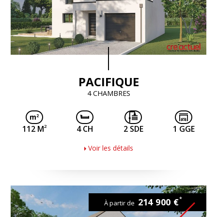
PACIFIQUE
4 CHAMBRES
2
112 M
4 CH
2 SDE
1 GGE
Voir les détails
*
214 900 €
À partir de