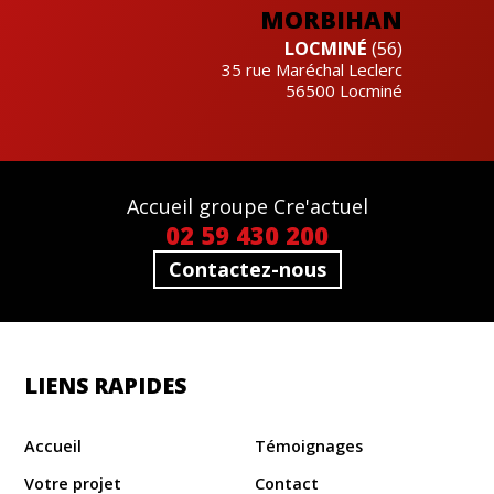
MORBIHAN
LOCMINÉ
(56)
35 rue Maréchal Leclerc
56500
Locminé
Accueil groupe Cre'actuel
02 59 430 200
Contactez-nous
LIENS RAPIDES
Accueil
Témoignages
Votre projet
Contact