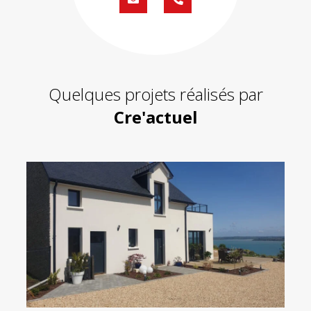
Formulaire
02
de
59
contact
430
200
Quelques projets réalisés par
Cre'actuel