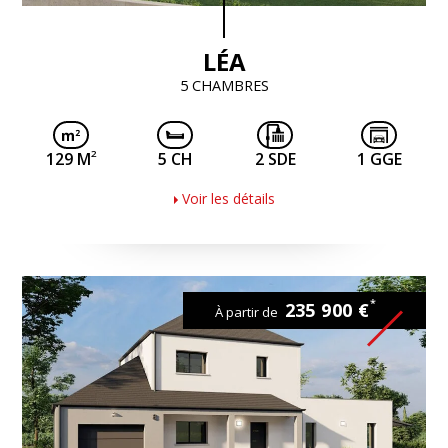
LÉA
5 CHAMBRES
2
129 M
5 CH
2 SDE
1 GGE
Voir les détails
*
235 900 €
À partir de