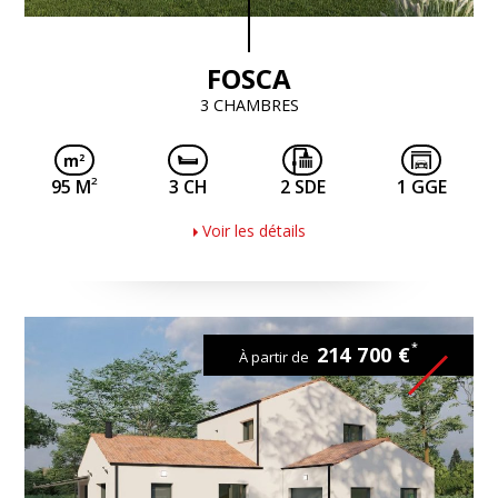
FOSCA
3 CHAMBRES
2
95 M
3 CH
2 SDE
1 GGE
Voir les détails
*
214 700 €
À partir de