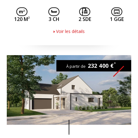
2
120 M
3 CH
2 SDE
1 GGE
Voir les détails
*
232 400 €
À partir de