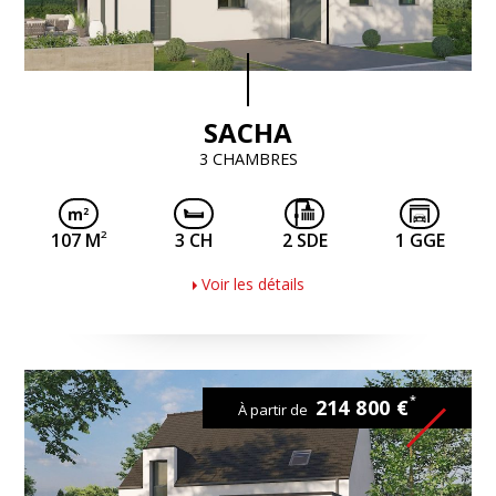
SACHA
3 CHAMBRES
2
107 M
3 CH
2 SDE
1 GGE
Voir les détails
*
214 800 €
À partir de