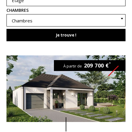
Étage
CHAMBRES
Chambres
Je trouve !
*
209 700 €
À partir de