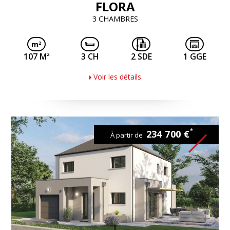
FLORA
3 CHAMBRES
2
107 M
3 CH
2 SDE
1 GGE
Voir les détails
*
234 700 €
À partir de