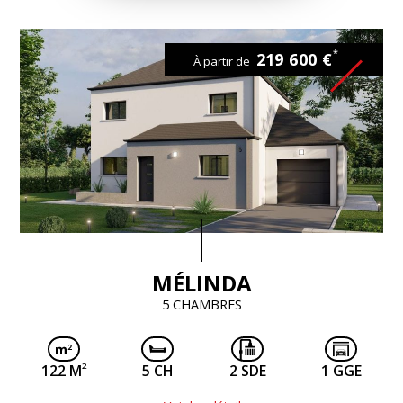
*
219 600 €
À partir de
MÉLINDA
5 CHAMBRES
2
122 M
5 CH
2 SDE
1 GGE