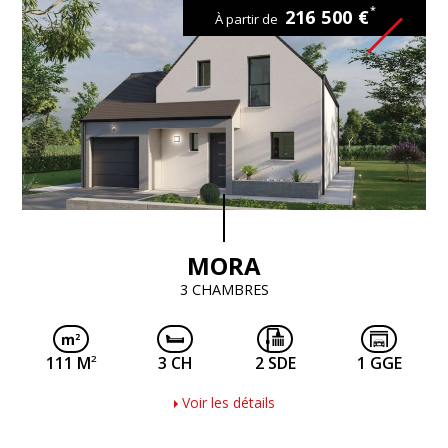
*
216 500 €
À partir de
MORA
3 CHAMBRES
2
111 M
3 CH
2 SDE
1 GGE
Voir les détails