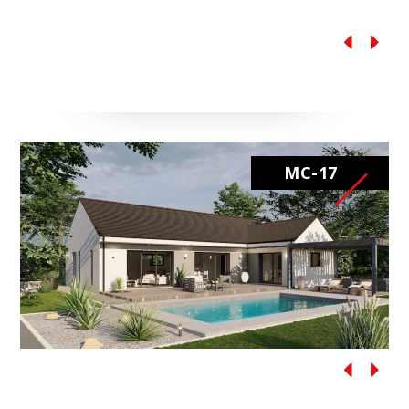
MC-
16
MC-17