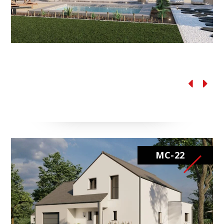
MC-
21
MC-22