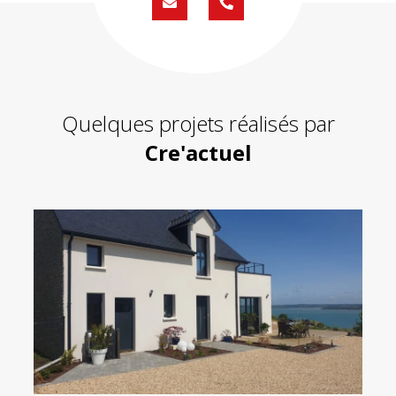
Formulaire
02
de
59
contact
430
200
Quelques projets réalisés par
Cre'actuel