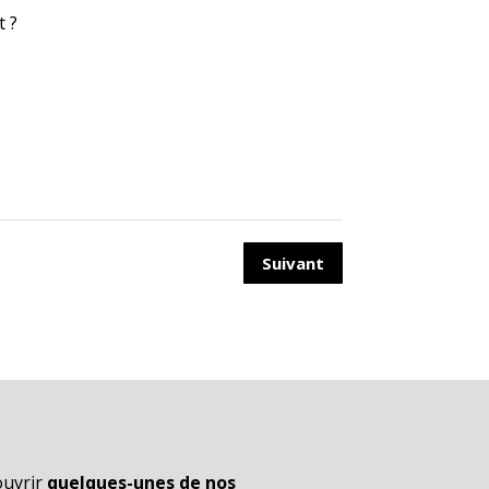
t ?
Suivant
ouvrir
quelques-unes de nos