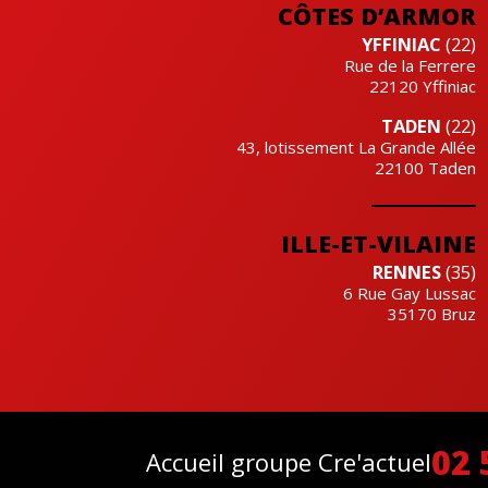
CÔTES D’ARMOR
YFFINIAC
(22)
Rue de la Ferrere
22120
Yffiniac
TADEN
(22)
43, lotissement La Grande Allée
22100
Taden
ILLE-ET-VILAINE
RENNES
(35)
6 Rue Gay Lussac
35170
Bruz
02 
Accueil groupe Cre'actuel