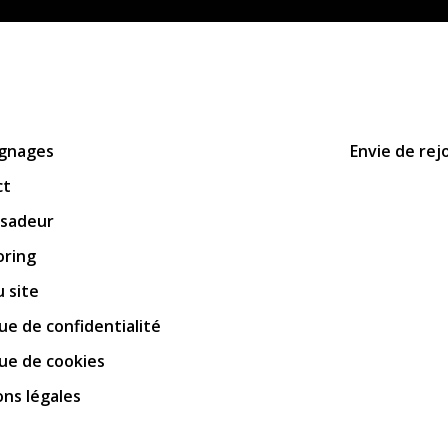
gnages
Envie de rej
ct
sadeur
oring
u site
que de confidentialité
que de cookies
ns légales