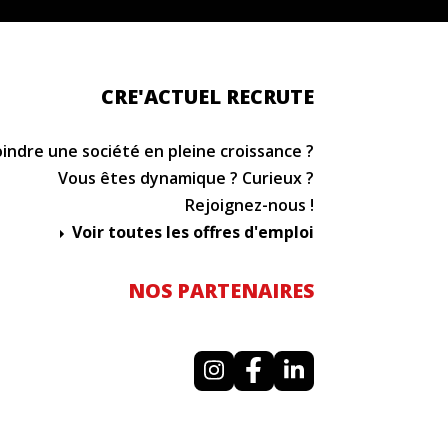
CRE'ACTUEL RECRUTE
oindre une société en pleine croissance ?
Vous êtes dynamique ? Curieux ?
Rejoignez-nous !
Voir toutes les offres d'emploi
NOS PARTENAIRES
I
F
L
n
a
i
s
c
n
t
e
k
a
b
e