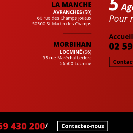
5
LA MANCHE
Ag
AVRANCHES
(50)
Pour r
60 rue des Champs Jouaux
50300
St Martin des Champs
Accueil
MORBIHAN
02 59
LOCMINÉ
(56)
35 rue Maréchal Leclerc
Contac
56500
Locminé
Cre'actuel
59 430 200
Contactez-nous