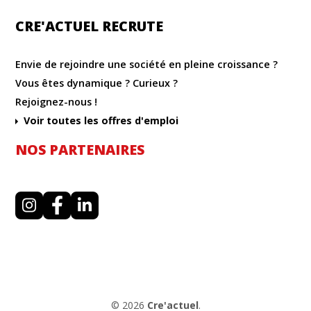
CRE'ACTUEL RECRUTE
Envie de rejoindre une société en pleine croissance ?
Vous êtes dynamique ? Curieux ?
Rejoignez-nous !
Voir toutes les offres d'emploi
NOS PARTENAIRES
I
F
L
n
a
i
s
c
n
t
e
k
a
b
e
g
o
d
r
o
i
a
k
n
m
© 2026
Cre'actuel
.