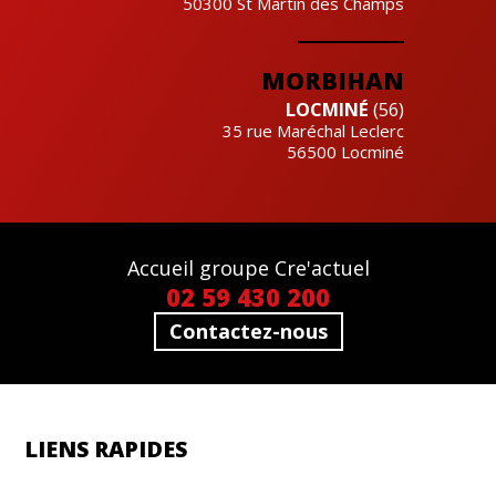
50300
St Martin des Champs
MORBIHAN
LOCMINÉ
(56)
35 rue Maréchal Leclerc
56500
Locminé
Accueil groupe Cre'actuel
02 59 430 200
Contactez-nous
LIENS RAPIDES