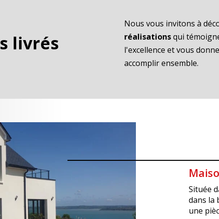
Nous vous invitons à déc
réalisations
qui témoign
s livrés
l'excellence et vous don
accomplir ensemble.
Maiso
Maiso
Maiso
Maiso
Maiso
Située d
Située d
Située 
Maiso
dans la 
dans la 
Située à
Située à
au rez-d
une pièc
une pièc
minutes 
minutes 
Située d
chambre,