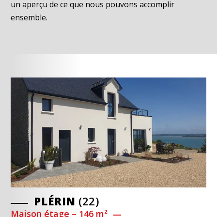
un aperçu de ce que nous pouvons accomplir
ensemble.
PLÉRIN
PLÉRIN
LE GRAND-CELLAND
(22)
(22)
(50)
Maison étage – 146 m²
Maison étage – 146 m²
Maison étage – 103 m²