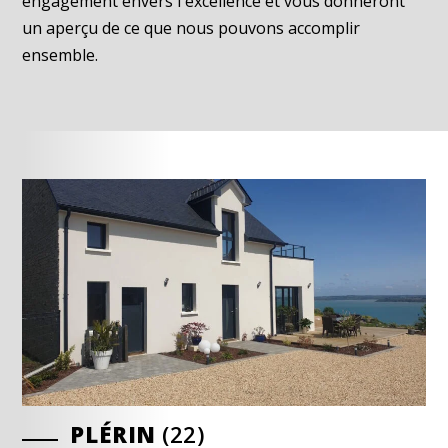
engagement envers l'excellence et vous donneront
un aperçu de ce que nous pouvons accomplir
ensemble.
PLÉRIN
PLÉRIN
LE GRAND-CELLAND
(22)
(22)
(50)