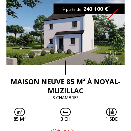
*
240 100 €
À partir de
2
MAISON NEUVE 85 M
À NOYAL-
MUZILLAC
3 CHAMBRES
2
85 M
3 CH
1 SDE
Voir les détails