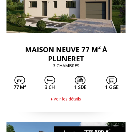
2
MAISON NEUVE 77 M
À
PLUNERET
3 CHAMBRES
2
77 M
3 CH
1 SDE
1 GGE
Voir les détails
*
228 800 €