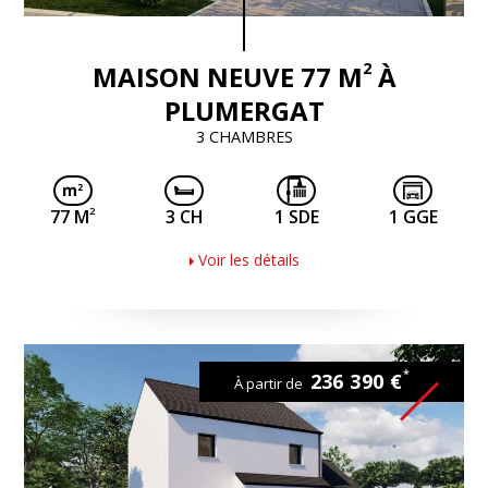
2
MAISON NEUVE 77 M
À
PLUMERGAT
3 CHAMBRES
2
77 M
3 CH
1 SDE
1 GGE
Voir les détails
*
236 390 €
À partir de