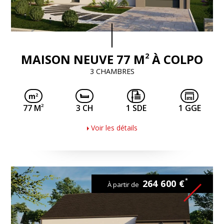
2
MAISON NEUVE 77 M
À COLPO
3 CHAMBRES
2
77 M
3 CH
1 SDE
1 GGE
Voir les détails
*
264 600 €
À partir de