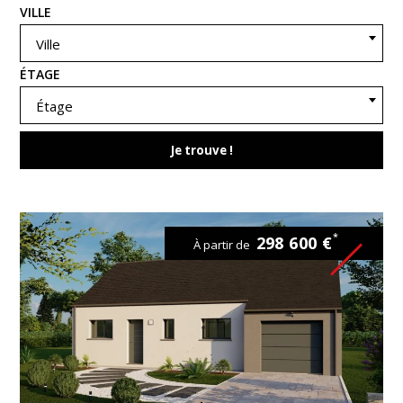
VILLE
Ville
ÉTAGE
Étage
Je trouve !
*
298 600 €
À partir de