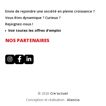
Envie de rejoindre une société en pleine croissance ?
Vous êtes dynamique ? Curieux ?
Rejoignez-nous !
Voir toutes les offres d'emploi
NOS PARTENAIRES
I
F
L
n
a
i
s
c
n
t
e
k
a
b
e
g
o
d
r
o
i
a
k
n
m
© 2026
Cre'actuel
.
Conception et réalisation :
Alancia
.