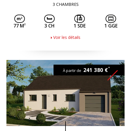
3 CHAMBRES
2
77 M
3 CH
1 SDE
1 GGE
Voir les détails
*
241 380 €
À partir de