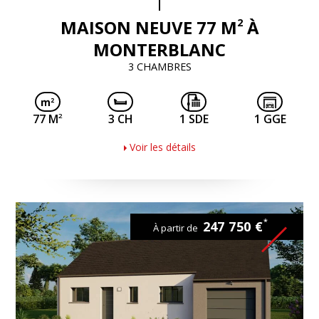
2
MAISON NEUVE 77 M
À
MONTERBLANC
3 CHAMBRES
2
77 M
3 CH
1 SDE
1 GGE
Voir les détails
*
247 750 €
À partir de