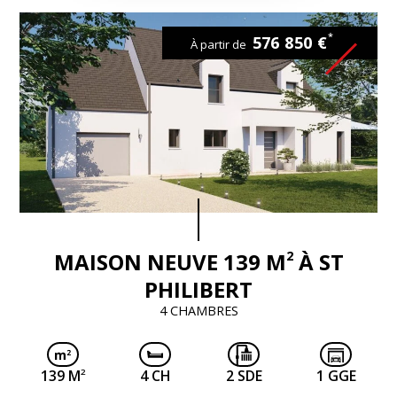
*
576 850 €
À partir de
2
MAISON NEUVE 139 M
À ST
PHILIBERT
4 CHAMBRES
2
139 M
4 CH
2 SDE
1 GGE