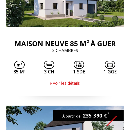
2
MAISON NEUVE 85 M
À GUER
3 CHAMBRES
2
85 M
3 CH
1 SDE
1 GGE
Voir les détails
*
235 390 €
À partir de