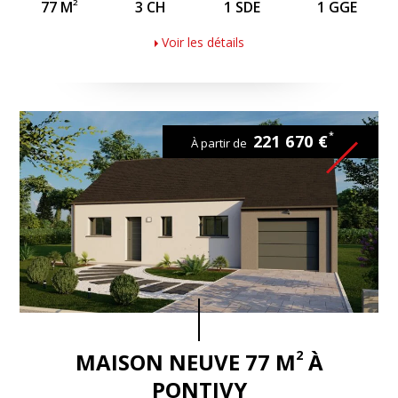
2
77 M
3 CH
1 SDE
1 GGE
Voir les détails
*
221 670 €
À partir de
2
MAISON NEUVE 77 M
À
PONTIVY