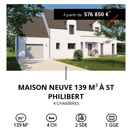
*
576 850 €
À partir de
2
MAISON NEUVE 139 M
À ST
PHILIBERT
4 CHAMBRES
2
139 M
4 CH
2 SDE
1 GGE