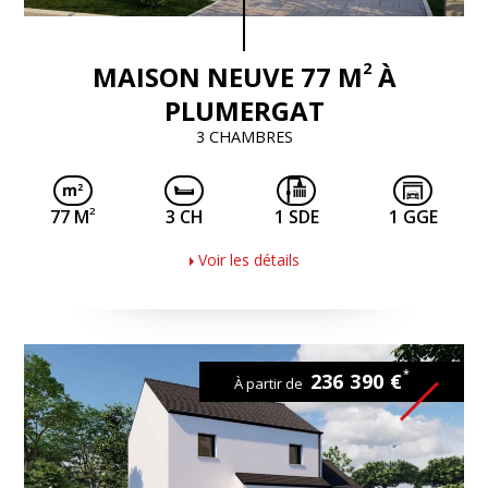
2
MAISON NEUVE 77 M
À
PLUMERGAT
3 CHAMBRES
2
77 M
3 CH
1 SDE
1 GGE
Voir les détails
*
236 390 €
À partir de