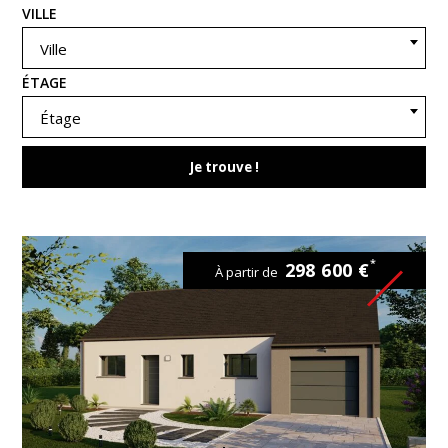
VILLE
Ville
ÉTAGE
Étage
Je trouve !
*
298 600 €
À partir de