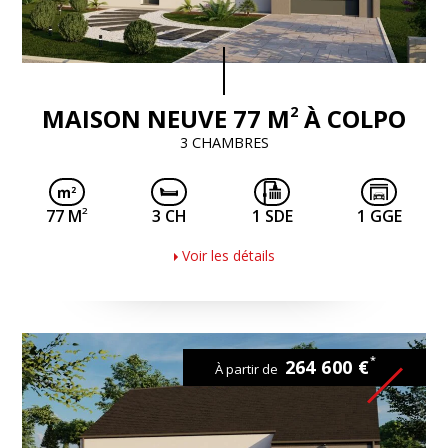
2
MAISON NEUVE 77 M
À COLPO
3 CHAMBRES
2
77 M
3 CH
1 SDE
1 GGE
Voir les détails
*
264 600 €
À partir de