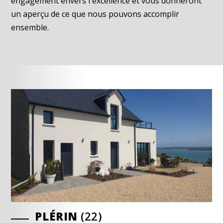
engagement envers l'excellence et vous donneront
un aperçu de ce que nous pouvons accomplir
ensemble.
PLÉRIN
PLÉRIN
LE GRAND-CELLAND
(22)
(22)
(50)