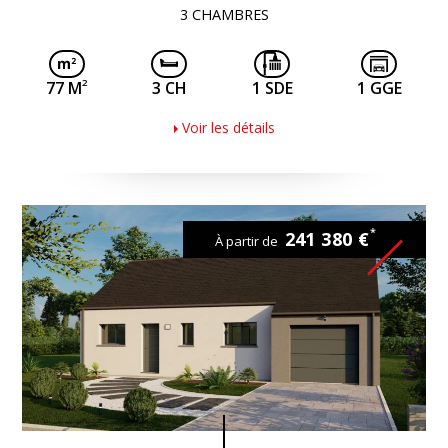
3 CHAMBRES
2
77 M
3 CH
1 SDE
1 GGE
Voir les détails
*
241 380 €
À partir de