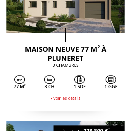
2
MAISON NEUVE 77 M
À
PLUNERET
3 CHAMBRES
2
77 M
3 CH
1 SDE
1 GGE
Voir les détails
*
228 800 €