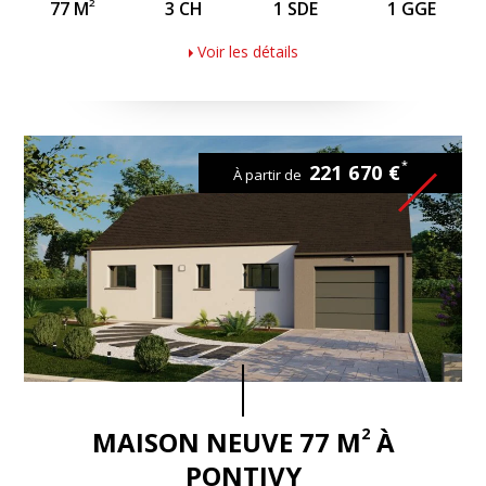
2
77 M
3 CH
1 SDE
1 GGE
Voir les détails
*
221 670 €
À partir de
2
MAISON NEUVE 77 M
À
PONTIVY