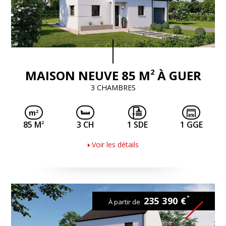
2
MAISON NEUVE 85 M
À GUER
3 CHAMBRES
2
85 M
3 CH
1 SDE
1 GGE
Voir les détails
*
235 390 €
À partir de