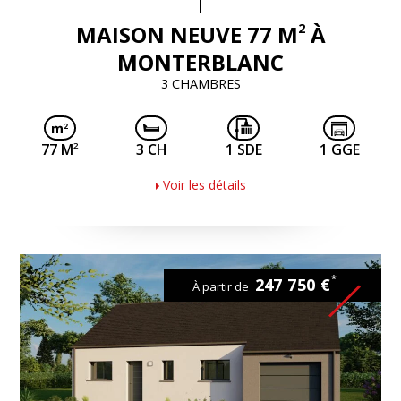
2
MAISON NEUVE 77 M
À
MONTERBLANC
3 CHAMBRES
2
77 M
3 CH
1 SDE
1 GGE
Voir les détails
*
247 750 €
À partir de