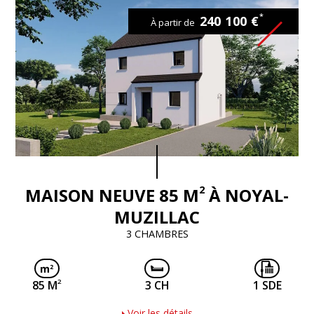
*
240 100 €
À partir de
2
MAISON NEUVE 85 M
À NOYAL-
MUZILLAC
3 CHAMBRES
2
85 M
3 CH
1 SDE
Voir les détails