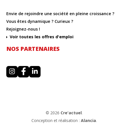
Envie de rejoindre une société en pleine croissance ?
Vous êtes dynamique ? Curieux ?
Rejoignez-nous !
Voir toutes les offres d'emploi
NOS PARTENAIRES
I
F
L
n
a
i
s
c
n
t
e
k
a
b
e
g
o
d
r
o
i
a
k
n
m
© 2026
Cre'actuel
.
Conception et réalisation :
Alancia
.