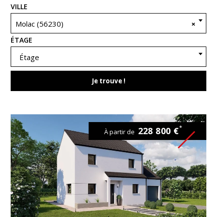
VILLE
Molac (56230)
×
ÉTAGE
Étage
Je trouve !
*
228 800 €
À partir de