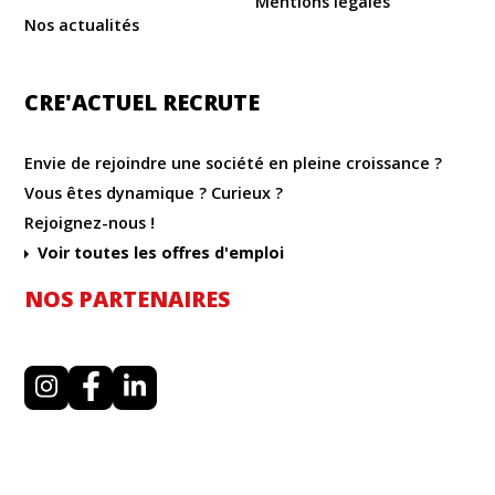
Mentions légales
Nos actualités
CRE'ACTUEL RECRUTE
Envie de rejoindre une société en pleine croissance ?
Vous êtes dynamique ? Curieux ?
Rejoignez-nous !
Voir toutes les offres d'emploi
NOS PARTENAIRES
I
F
L
n
a
i
s
c
n
t
e
k
a
b
e
g
o
d
r
o
i