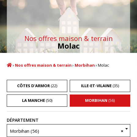
Nos offres maison & terrain
Molac
›
Nos offres maison & terrain
›
Morbihan
›
Molac
CÔTES D'ARMOR
(22)
ILLE-ET-VILAINE
(35)
LA MANCHE
(50)
MORBIHAN
(56)
Recherche
DÉPARTEMENT
Morbihan (56)
×