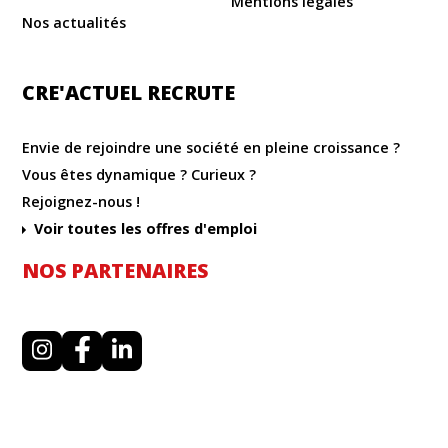
Mentions légales
Nos actualités
CRE'ACTUEL RECRUTE
Envie de rejoindre une société en pleine croissance ?
Vous êtes dynamique ? Curieux ?
Rejoignez-nous !
Voir toutes les offres d'emploi
NOS PARTENAIRES
I
F
L
n
a
i
s
c
n
t
e
k
a
b
e
g
o
d
r
o
i