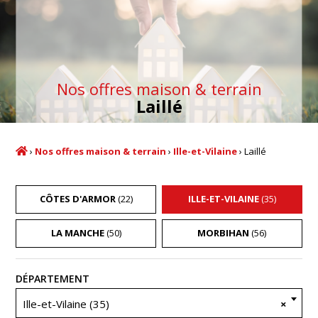
Nos offres maison & terrain
Laillé
›
Nos offres maison & terrain
›
Ille-et-Vilaine
›
Laillé
CÔTES D'ARMOR
(22)
ILLE-ET-VILAINE
(35)
LA MANCHE
(50)
MORBIHAN
(56)
Recherche
DÉPARTEMENT
Ille-et-Vilaine (35)
×