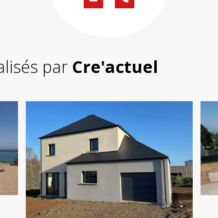
Formulaire
02
de
59
contact
430
200
alisés par
Cre'actuel