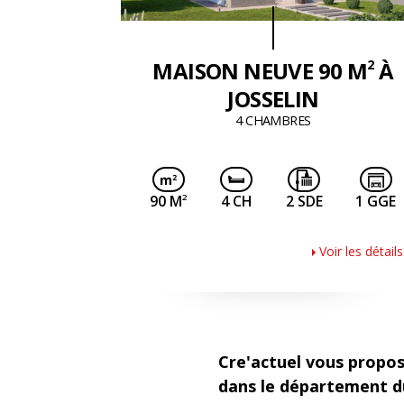
2
MAISON NEUVE 90 M
À
JOSSELIN
4 CHAMBRES
2
90 M
4 CH
2 SDE
1 GGE
Voir les détails
Cre'actuel vous propos
dans le département d