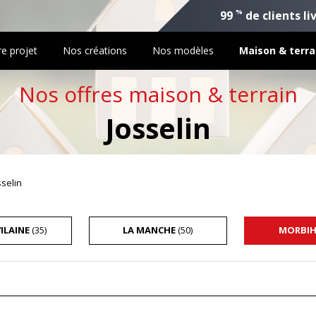
%
99
de clients li
re projet
Nos créations
Nos modèles
Maison & terra
Nos offres maison & terrain
Josselin
sselin
VILAINE
(35)
LA MANCHE
(50)
MORBI