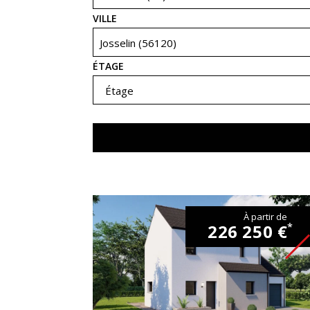
VILLE
Josselin (56120)
ÉTAGE
Étage
À partir de
226 250 €
*