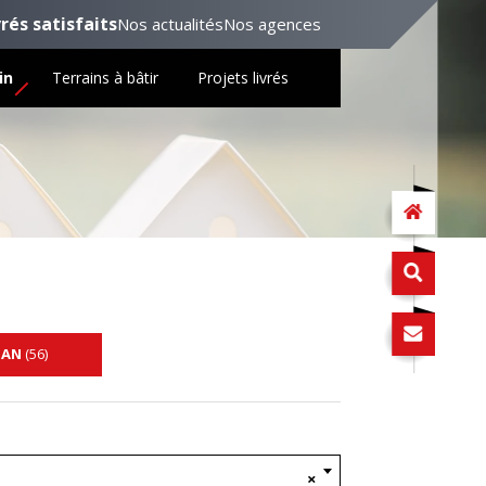
vrés satisfaits
Nos actualités
Nos agences
in
Terrains à bâtir
Projets livrés
HAN
(56)
×