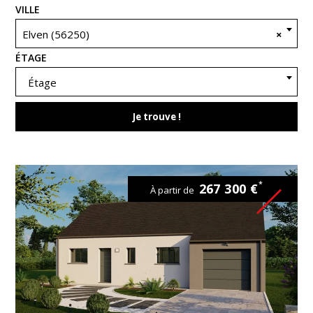
VILLE
Elven (56250)
×
ÉTAGE
Étage
Je trouve !
*
267 300 €
À partir de