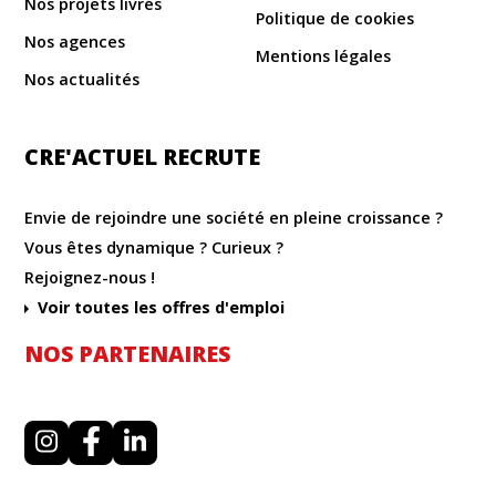
Nos projets livrés
Politique de cookies
Nos agences
Mentions légales
Nos actualités
CRE'ACTUEL RECRUTE
Envie de rejoindre une société en pleine croissance ?
Vous êtes dynamique ? Curieux ?
Rejoignez-nous !
Voir toutes les offres d'emploi
NOS PARTENAIRES
I
F
L
n
a
i
s
c
n
t
e
k