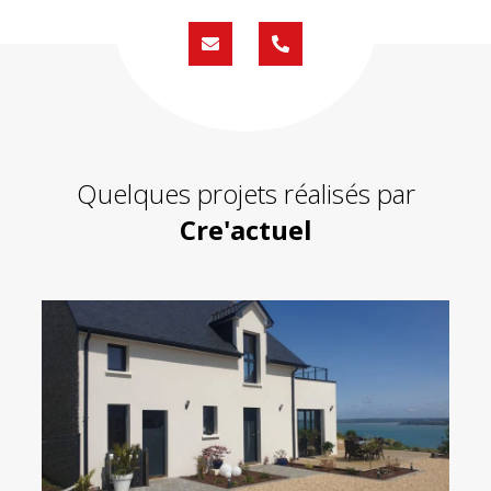
Formulaire
02
de
59
contact
430
200
Quelques projets réalisés par
Cre'actuel