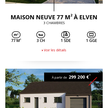
2
MAISON NEUVE 77 M
À ELVEN
3 CHAMBRES
2
77 M
3 CH
1 SDE
1 GGE
Voir les détails
*
299 200 €
À partir de