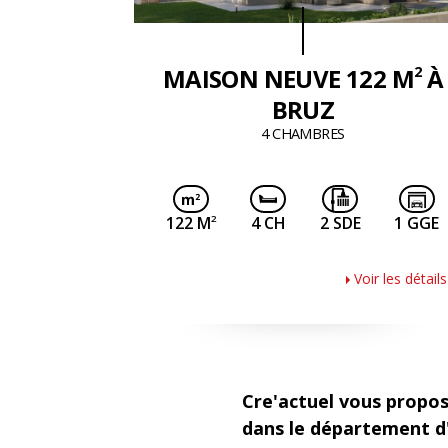
2
MAISON NEUVE 122 M
À
BRUZ
4 CHAMBRES
2
122 M
4 CH
2 SDE
1 GGE
Voir les détails
Cre'actuel vous propos
dans le département d'I