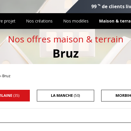
%
99
de clients li
re projet
Nos créations
Nos modèles
Maison & terra
Nos offres maison & terrain
Bruz
›
Bruz
VILAINE
(35)
LA MANCHE
(50)
MORBI