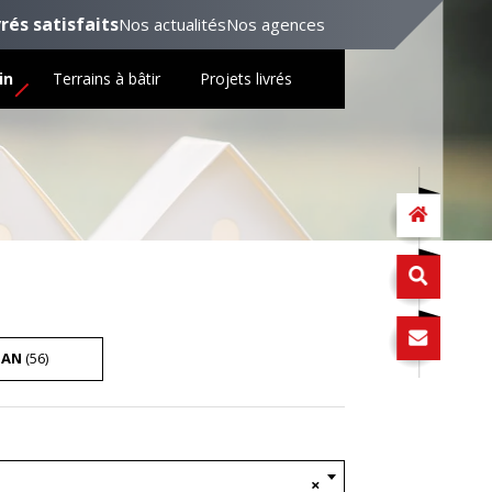
vrés satisfaits
Nos actualités
Nos agences
in
Terrains à bâtir
Projets livrés
HAN
(56)
×