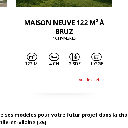
2
MAISON NEUVE 122 M
À
BRUZ
4 CHAMBRES
2
122 M
4 CH
2 SDE
1 GGE
Voir les détails
e ses modèles pour votre futur projet dans la cha
lle-et-Vilaine (35).