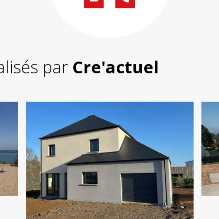
Formulaire
02
de
59
contact
430
200
alisés par
Cre'actuel