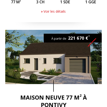
2
77 M
3 CH
1 SDE
1 GGE
Voir les détails
*
221 670 €
À partir de
2
MAISON NEUVE 77 M
À
PONTIVY