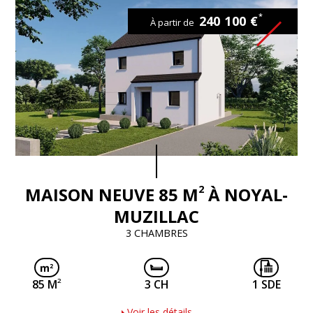
*
240 100 €
À partir de
2
MAISON NEUVE 85 M
À NOYAL-
MUZILLAC
3 CHAMBRES
2
85 M
3 CH
1 SDE
Voir les détails