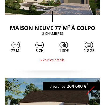
2
MAISON NEUVE 77 M
À COLPO
3 CHAMBRES
2
77 M
3 CH
1 SDE
1 GGE
Voir les détails
*
264 600 €
À partir de