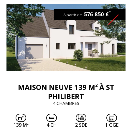
*
576 850 €
À partir de
2
MAISON NEUVE 139 M
À ST
PHILIBERT
4 CHAMBRES
2
139 M
4 CH
2 SDE
1 GGE