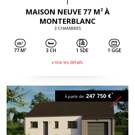
2
MAISON NEUVE 77 M
À
MONTERBLANC
3 CHAMBRES
2
77 M
3 CH
1 SDE
1 GGE
Voir les détails
*
247 750 €
À partir de