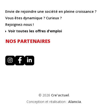
Envie de rejoindre une société en pleine croissance ?
Vous êtes dynamique ? Curieux ?
Rejoignez-nous !
Voir toutes les offres d'emploi
NOS PARTENAIRES
I
F
L
n
a
i
s
c
n
t
e
k
a
b
e
g
o
d
r
o
i
a
k
n
m
© 2026
Cre'actuel
.
Conception et réalisation :
Alancia
.