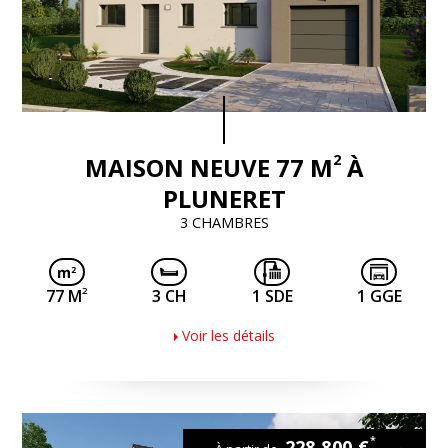
2
MAISON NEUVE 77 M
À
PLUNERET
3 CHAMBRES
2
77 M
3 CH
1 SDE
1 GGE
Voir les détails
*
228 800 €