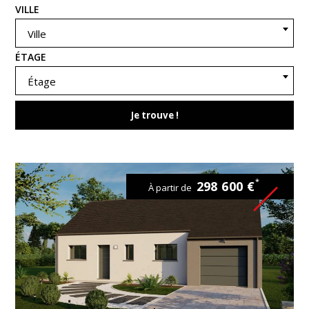
VILLE
Ville
ÉTAGE
Étage
Je trouve !
*
298 600 €
À partir de