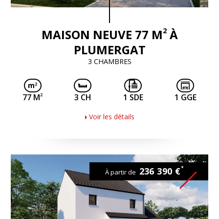
2
MAISON NEUVE 77 M
À
PLUMERGAT
3 CHAMBRES
2
77 M
3 CH
1 SDE
1 GGE
Voir les détails
*
236 390 €
À partir de