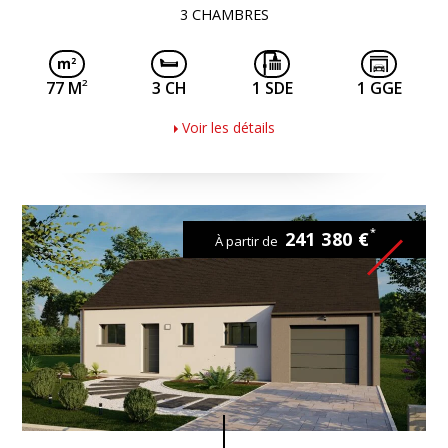
3 CHAMBRES
2
77 M
3 CH
1 SDE
1 GGE
Voir les détails
*
241 380 €
À partir de