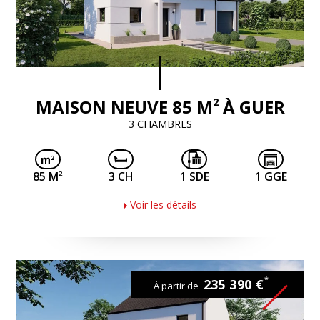
2
MAISON NEUVE 85 M
À GUER
3 CHAMBRES
2
85 M
3 CH
1 SDE
1 GGE
Voir les détails
*
235 390 €
À partir de