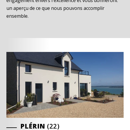
engagement envers l'excellence et vous donneront
un aperçu de ce que nous pouvons accomplir
ensemble.
PLÉRIN
PLÉRIN
LE GRAND-CELLAND
(22)
(22)
(50)