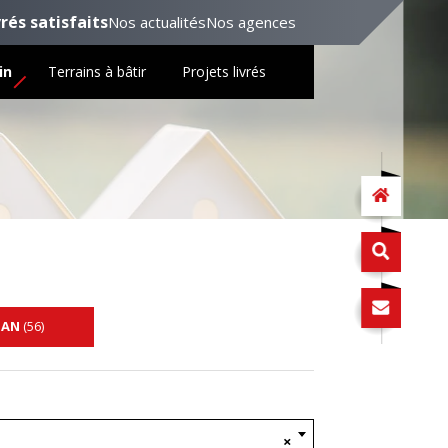
vrés satisfaits
Nos actualités
Nos agences
in
Terrains à bâtir
Projets livrés
HAN
(56)
×