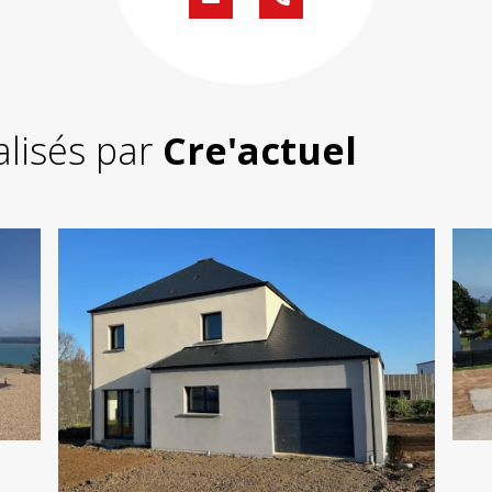
Formulaire
02
de
59
contact
430
200
alisés par
Cre'actuel