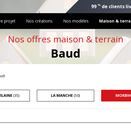
%
99
de clients li
re projet
Nos créations
Nos modèles
Maison & terra
Nos offres maison & terrain
Baud
aud
VILAINE
(35)
LA MANCHE
(50)
MORBI