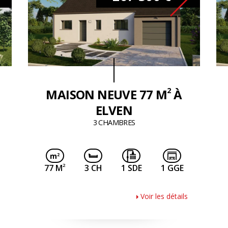
2
MAISON NEUVE 77 M
À
ELVEN
3 CHAMBRES
2
77 M
3 CH
1 SDE
1 GGE
Voir les détails