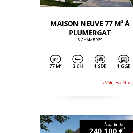
2
MAISON NEUVE 77 M
À
PLUMERGAT
3 CHAMBRES
2
77 M
3 CH
1 SDE
1 GGE
Voir les détails
À partir de
240 100 €
*