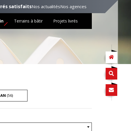
vrés satisfaits
Nos actualités
Nos agences
in
Terrains à bâtir
Projets livrés
HAN
(56)