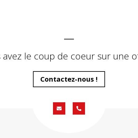
 avez le coup de coeur sur une of
Contactez-nous !
Formulaire
02
de
59
contact
430
200