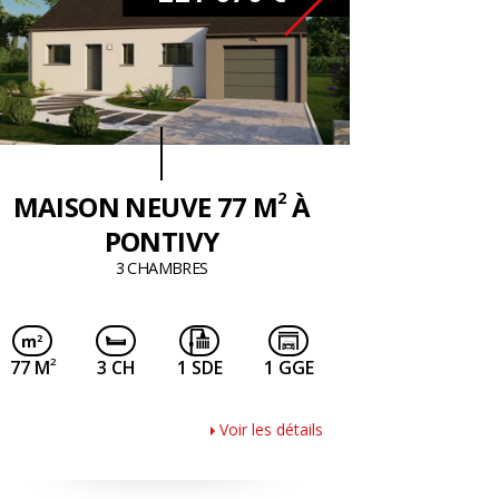
2
MAISON NEUVE 77 M
À
PONTIVY
3 CHAMBRES
2
77 M
3 CH
1 SDE
1 GGE
Voir les détails