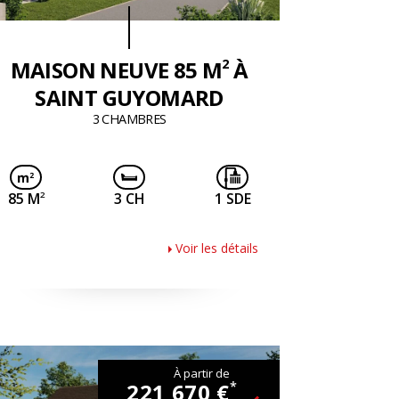
2
MAISON NEUVE 85 M
À
SAINT GUYOMARD
3 CHAMBRES
2
85 M
3 CH
1 SDE
Voir les détails
À partir de
221 670 €
*