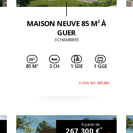
2
MAISON NEUVE 85 M
À
GUER
3 CHAMBRES
2
85 M
3 CH
1 SDE
1 GGE
Voir les détails
À partir de
267 300 €
*