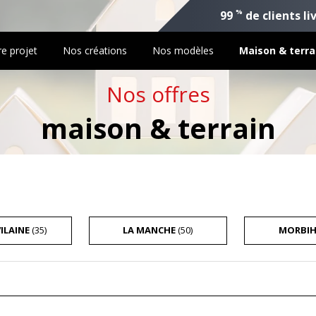
%
99
de clients li
re projet
Nos créations
Nos modèles
Maison & terra
Nos offres
maison & terrain
VILAINE
(35)
LA MANCHE
(50)
MORBI