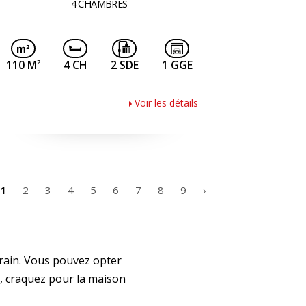
4 CHAMBRES
2
110 M
4 CH
2 SDE
1 GGE
Voir les détails
1
2
3
4
5
6
7
8
9
›
rain. Vous pouvez opter
, craquez pour la maison