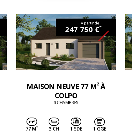
À partir de
247 750 €
*
2
MAISON NEUVE 77 M
À
COLPO
3 CHAMBRES
2
77 M
3 CH
1 SDE
1 GGE