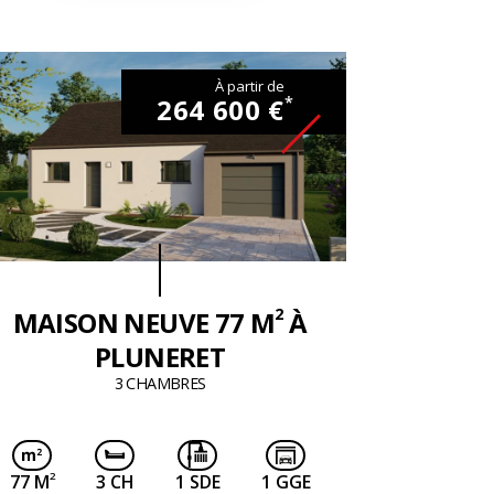
À partir de
264 600 €
*
2
MAISON NEUVE 77 M
À
PLUNERET
3 CHAMBRES
2
77 M
3 CH
1 SDE
1 GGE