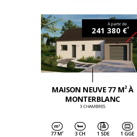
À partir de
241 380 €
*
2
MAISON NEUVE 77 M
À
MONTERBLANC
3 CHAMBRES
2
77 M
3 CH
1 SDE
1 GGE