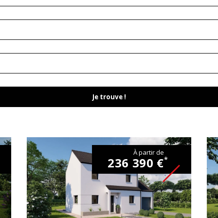
Je trouve !
À partir de
236 390 €
*